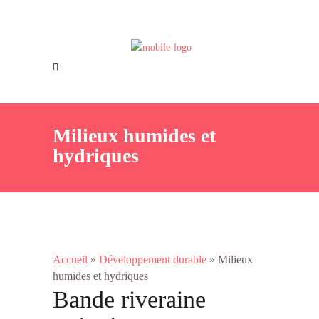
Offres d’emploi
Nous joindre
Milieux humides et
hydriques
Accueil
»
Développement durable
»
Milieux
humides et hydriques
Bande riveraine