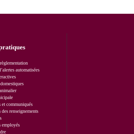
pratiques
 règlementation
’alertes automatisées
eractives
domestiques
animalier
icipale
s et communiqués
n des renseignements
s
s employés
dre