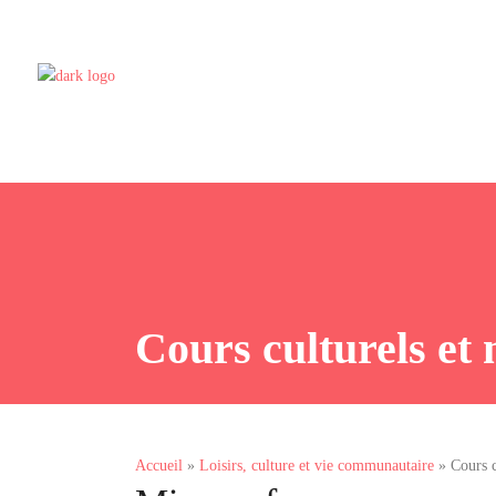
Cours culturels et
Accueil
»
Loisirs, culture et vie communautaire
»
Cours c