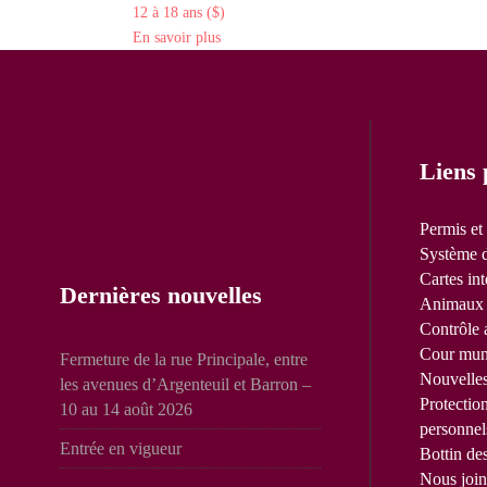
12 à 18 ans ($)
En savoir plus
Liens 
Permis et
Système d
Cartes int
Dernières nouvelles
Animaux 
Contrôle 
Cour mun
Fermeture de la rue Principale, entre
Nouvelle
les avenues d’Argenteuil et Barron –
Protectio
10 au 14 août 2026
personnel
Entrée en vigueur
Bottin de
Nous join