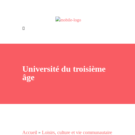
Offres d’emploi
Nous joindre
Université du troisième
âge
Accueil
»
Loisirs, culture et vie communautaire