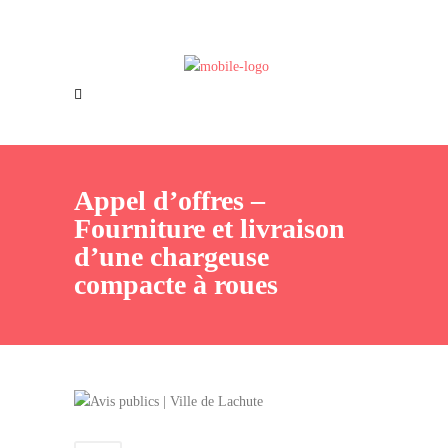
Offres d’emploi
Nous joindre
Appel d’offres –
Fourniture et livraison
d’une chargeuse
compacte à roues