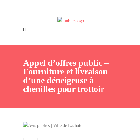
Offres d’emploi
Nous joindre
Appel d’offres public –
Fourniture et livraison
d’une déneigeuse à
chenilles pour trottoir