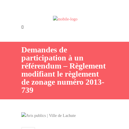
Offres d’emploi
Nous joindre
Demandes de
participation à un
référendum – Règlement
modifiant le règlement
de zonage numéro 2013-
739