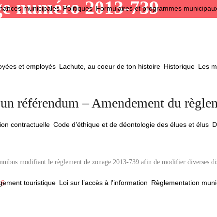
ge numéro 2013-739
nances municipales
Politiques
Formulaires et programmes municipau
loyées et employés
Lachute, au coeur de ton histoire
Historique
Les ma
à un référendum – Amendement du règle
ion contractuelle
Code d’éthique et de déontologie des élues et élus
D
mnibus modifiant le règlement de zonage 2013-739 afin de modifier diverses di
ement touristique
Loi sur l’accès à l’information
Règlementation muni
26