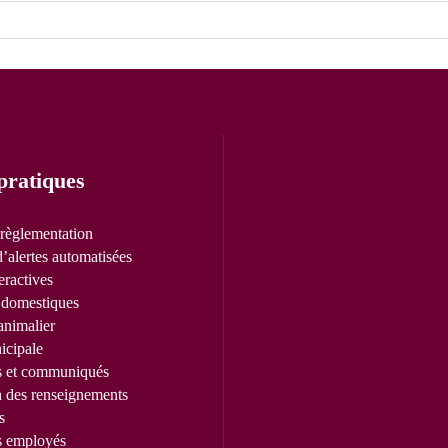
pratiques
 règlementation
’alertes automatisées
eractives
domestiques
animalier
icipale
s et communiqués
n des renseignements
s
s employés