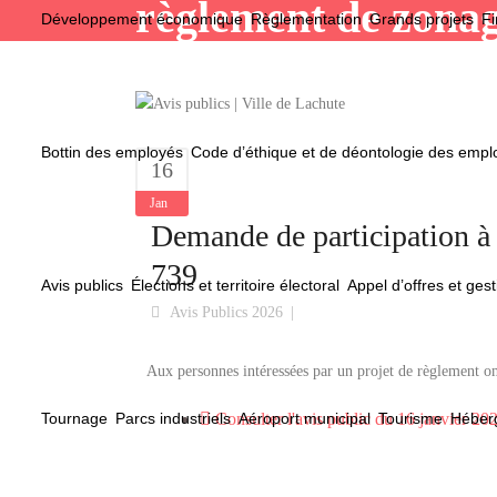
règlement de zona
Développement économique
Règlementation
Grands projets
Fi
Bottin des employés
Code d’éthique et de déontologie des emp
16
Jan
Demande de participation 
739
Avis publics
Élections et territoire électoral
Appel d’offres et gest
Avis Publics 2026
Aux personnes intéressées par un projet de règlement o
Tournage
Parcs industriels
Aéroport municipal
Tourisme
Héberg
Consulter l'avis public du 16 janvier 20