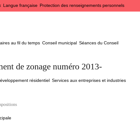
x
Langue française
Protection des renseignements personnels
ires au fil du temps
Conseil municipal
Séances du Conseil
ment de zonage numéro 2013-
éveloppement résidentiel
Services aux entreprises et industries
spositions
cipale