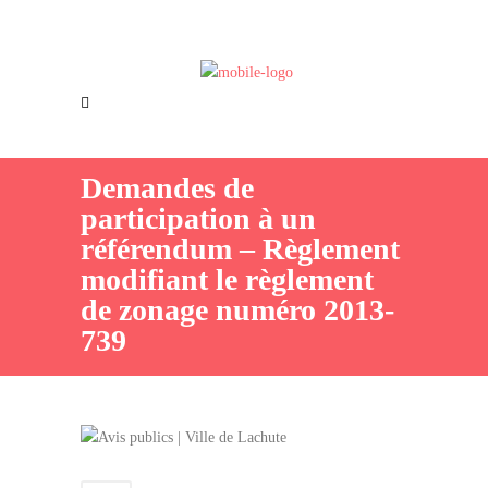
Offres d’emploi
Nous joindre
Demandes de
participation à un
référendum – Règlement
modifiant le règlement
de zonage numéro 2013-
739