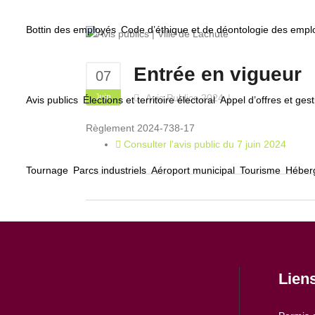
Bottin des employés
Code d’éthique et de déontologie des emp
Entrée en vigueur
07
Juin
Avis Publics 2024
Avis publics
Élections et territoire électoral
Appel d’offres et gest
Règlement 2024-738-17
Consulter l'avis public du 7 juin 2024
Tournage
Parcs industriels
Aéroport municipal
Tourisme
Héberg
Lien