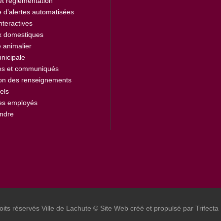
et règlementation
 d’alertes automatisées
nteractives
 domestiques
 animalier
nicipale
es et communiqués
ion des renseignements
els
des employés
indre
oits réservés Ville de Lachute © Site Web créé et propulsé par Trifecta