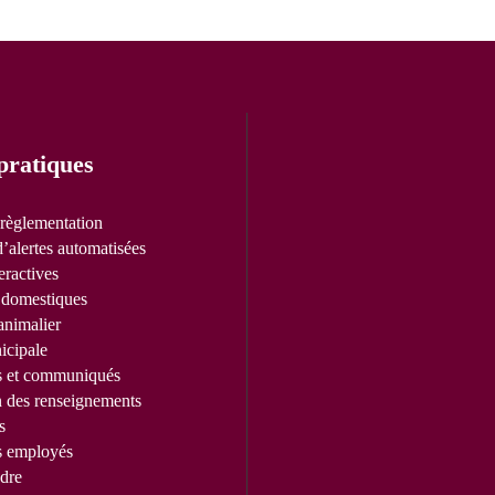
pratiques
 règlementation
’alertes automatisées
eractives
domestiques
animalier
icipale
s et communiqués
n des renseignements
s
s employés
dre