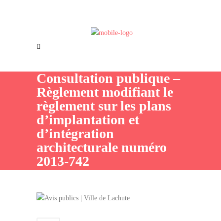
Offres d’emploi
Nous joindre
Consultation publique –
Règlement modifiant le
règlement sur les plans
d’implantation et
d’intégration
architecturale numéro
2013-742