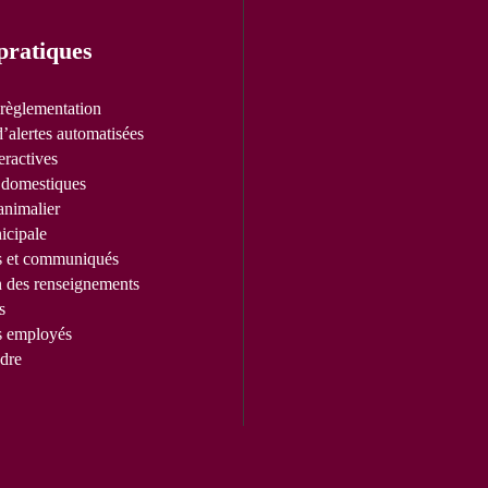
pratiques
 règlementation
’alertes automatisées
eractives
domestiques
animalier
icipale
s et communiqués
n des renseignements
s
s employés
dre