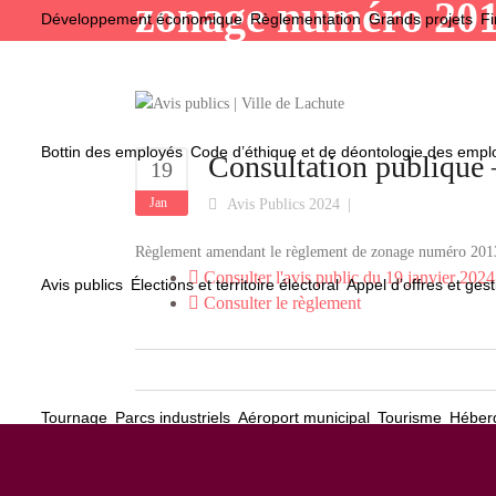
zonage numéro 20
Développement économique
Règlementation
Grands projets
Fi
Bottin des employés
Code d’éthique et de déontologie des emp
Consultation publique
19
Jan
Avis Publics 2024
Règlement amendant le règlement de zonage numéro 2013-
Consulter l'avis public du 19 janvier 2024
Avis publics
Élections et territoire électoral
Appel d’offres et gest
Consulter le règlement
Tournage
Parcs industriels
Aéroport municipal
Tourisme
Héberg