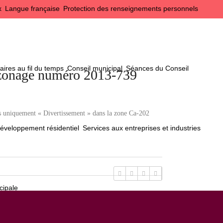
x
Langue française
Protection des renseignements personnels
ires au fil du temps
Conseil municipal
Séances du Conseil
 zonage numéro 2013-739
s uniquement « Divertissement » dans la zone Ca-202
éveloppement résidentiel
Services aux entreprises et industries
cipale