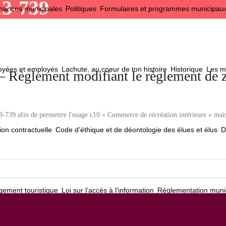
13-739
nances municipales
Politiques
Formulaires et programmes municipau
loyées et employés
Lachute, au coeur de ton histoire
Historique
Les ma
 – Règlement modifiant le règlement de
739 afin de permettre l'usage c10 « Commerce de récréation intérieure » mai
ion contractuelle
Code d’éthique et de déontologie des élues et élus
D
ement touristique
Loi sur l’accès à l’information
Règlementation muni