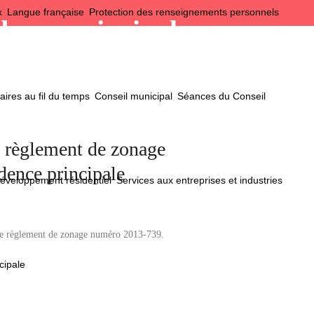
x
Langue française
Protection des renseignements personnels
idence principale
ires au fil du temps
Conseil municipal
Séances du Conseil
 règlement de zonage
dence principale
éveloppement résidentiel
Services aux entreprises et industries
 le règlement de zonage numéro 2013-739.
cipale