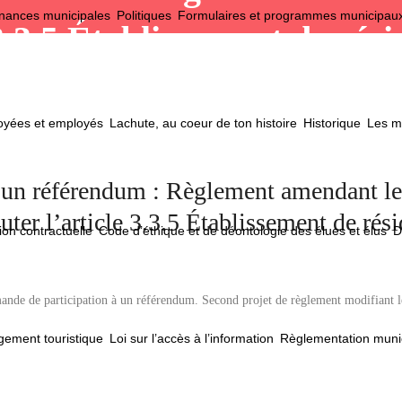
nances municipales
Politiques
Formulaires et programmes municipau
 3.3.5 Établissement de rés
loyées et employés
Lachute, au coeur de ton histoire
Historique
Les ma
 un référendum : Règlement amendant le
ter l’article 3.3.5 Établissement de rési
ion contractuelle
Code d’éthique et de déontologie des élues et élus
D
emande de participation à un référendum. Second projet de règlement modifiant
ement touristique
Loi sur l’accès à l’information
Règlementation muni