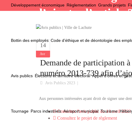
Développement économique
Règlementation
Grands projets
Fi
d’ajouter l’article
Bottin des employés
Code d’éthique et de déontologie des emp
14
Avr
Demande de participation à
numéro 2013-739 afin d’ajou
Avis publics
Élections et territoire électoral
Appel d’offres et gest
Avis Publics 2023
Aux personnes intéressées ayant droit de signer une d
Tournage
Parcs industriels
Aéroport municipal
Tourisme
Héberg
Consultez l'avis public du 14 avril 2023
Consultez le projet de règlement