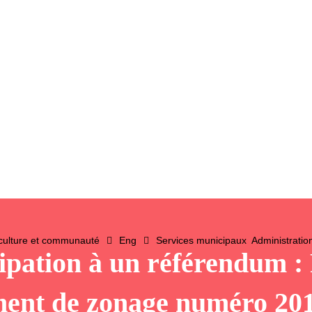
 culture et communauté
Eng
Services municipaux
Administratio
ipation à un référendum :
ment de zonage numéro 201