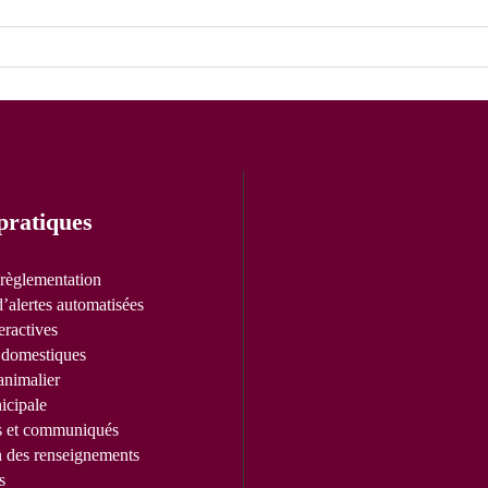
pratiques
 règlementation
’alertes automatisées
eractives
domestiques
animalier
icipale
s et communiqués
n des renseignements
s