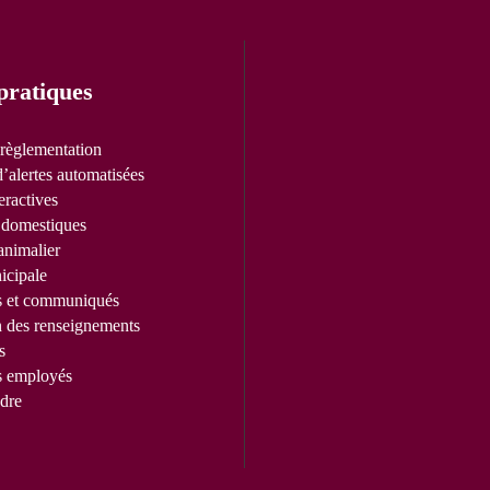
pratiques
 règlementation
’alertes automatisées
eractives
domestiques
animalier
icipale
s et communiqués
n des renseignements
s
s employés
dre