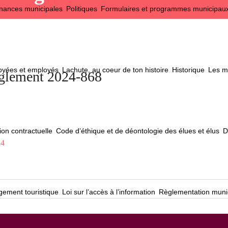
nances municipales
Politiques
Formulaires et programmes municipau
loyées et employés
Lachute, au coeur de ton histoire
Historique
Les ma
èglement 2024-868
ion contractuelle
Code d’éthique et de déontologie des élues et élus
D
24
ement touristique
Loi sur l’accès à l’information
Règlementation muni