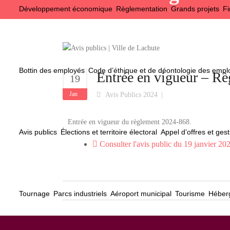
Développement économique
Règlementation
Grands projets
Fi
Bottin des employés
Code d’éthique et de déontologie des emp
Entrée en vigueur – R
19
Jan
Avis Publics 2024
Entrée en vigueur du règlement 2024-868.
Avis publics
Élections et territoire électoral
Appel d’offres et gest
Consulter l'avis public du 19 janvier 20
Tournage
Parcs industriels
Aéroport municipal
Tourisme
Héberg