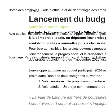
Bottin des employés
Code d’éthique et de déontologie des emp
07
Nov
Lancement du budget
Nouvelles et communiqués
Lachute, le 7 novembre 2023 – La Ville de Lachu
Avis publics
Élections et territoire électoral
Appel d’offres et gest
à la démocratie locale, en déposant leur projet 
sont donc invités à soumettre puis à choisir d
Pour être admissibles, les projets devront s’appuye
l’environnement, le progrès social et la croissance
Tournage
Parcs industriels
Aéroport municipal
Tourisme
Héberg
des projets s’échelonnera du 7 novembre 2023 jusq
L’enveloppe attribuée au budget participatif 2024 es
projet dans l’une des deux catégories suivantes :
1. Volet jeunesse : Un projet communautaire 
2. Volet adulte : Un projet communautaire de
« La Ville de Lachute est fière de poursuiv
Lachutoises et Lachutois pourront s'impliqu