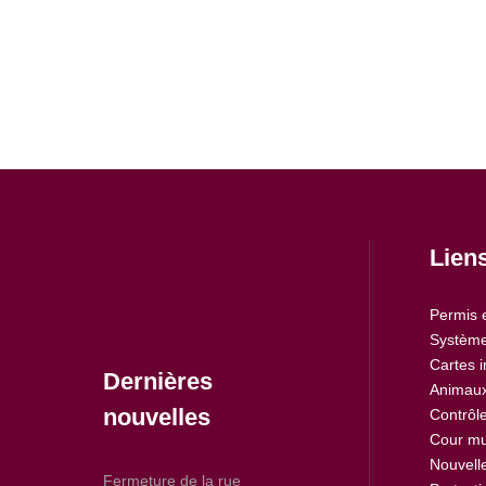
Lien
Permis 
Système
Cartes i
Dernières
Animaux
nouvelles
Contrôle
Cour mu
Nouvell
Fermeture de la rue