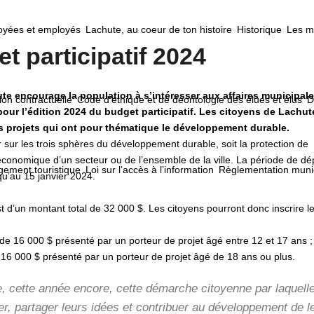
loyées et employés
Lachute, au coeur de ton histoire
Historique
Les ma
 participatif 2024
te encourage la population à s’intéresser aux affaires municipale
ion contractuelle
Code d’éthique et de déontologie des élues et élus
D
pour l’édition 2024 du budget participatif. Les citoyens de Lachut
es projets qui ont pour thématique le développement durable.
r sur les trois sphères du développement durable, soit la protection de
 économique d’un secteur ou de l’ensemble de la ville. La période de dé
ement touristique
Loi sur l’accès à l’information
Règlementation muni
u’au 15 janvier 2024.
t d’un montant total de 32 000 $. Les citoyens pourront donc inscrire l
de 16 000 $ présenté par un porteur de projet âgé entre 12 et 17 ans ;
 16 000 $ présenté par un porteur de projet âgé de 18 ans ou plus.
re, cette année encore, cette démarche citoyenne par laquelle
er, partager leurs idées et contribuer au développement de l