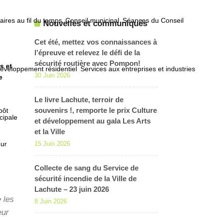
ires au fil du temps
Conseil municipal
Séances du Conseil
Nouvelles et communiqués
Cet été, mettez vos connaissances à
l’épreuve et relevez le défi de la
sécurité routière avec Pompon!
s et
éveloppement résidentiel
Services aux entreprises et industries
30 Juin 2026
e
Le livre Lachute, terroir de
souvenirs !, remporte le prix Culture
pôt
cipale
et développement au gala Les Arts
et la Ville
eur
15 Juin 2026
Collecte de sang du Service de
sécurité incendie de la Ville de
Lachute – 23 juin 2026
 les
8 Juin 2026
eur