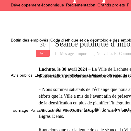
Développement économique
Règlementation
Grands projets
Fi
Bottin des employés
Code d’éthique et de déontologie des emp
Séance publique d’info
30
Avr
Messages Importants
,
Nouvelles Et Comm
Lachute, le 30 avril 2024 –
La Ville de Lachute e
Avis publics
Élections et territoire électoral
Appel d’offres et gest
d’information publique sur invitation au sujet du 
« Nous sommes satisfaits de l’échange que nous avo
efforts que la Ville a mis de l’avant afin de préser
de la densification en plus de planifier l’intégrat
avons su démontrer que la qualité de vie des Lachu
Tournage
Parcs industriels
Aéroport municipal
Tourisme
Héberg
Bigras-Denis.
Rappelons que par la tenue de cette séance, la Ville