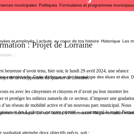
nances municipales
Politiques
Formulaires et programmes municipau
loyées et employés
Lachute, au coeur de ton histoire
Historique
Les ma
rmation : Projet de Lorraine
uniqués
st heureuse d’avoir tenu, hier soir, le lundi 29 avril 2024, une séance
ion contractuelle
Code d’éthique et de déontologie des élues et élus
D
projet de développement du quartier de Lorraine.
ns eu avec les citoyennes et citoyens et d’avoir pu leur montrer les
ver et protéger les milieux naturels de ce secteur, d’imposer une gradatio
ion d’un réseau de mobilité active et d’un nouveau parc municipal. Nous
toises et des Lachutois est notre priorité », a commenté le maire Berna
ement touristique
Loi sur l’accès à l’information
Règlementation muni
 souhaitait atteindre deux objectifs précis, soit :