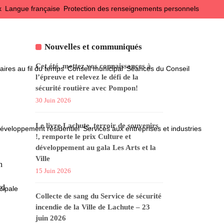
x
Langue française
Protection des renseignements personnels
Nouvelles et communiqués
Cet été, mettez vos connaissances à
ires au fil du temps
Conseil municipal
Séances du Conseil
l’épreuve et relevez le défi de la
sécurité routière avec Pompon!
30 Juin 2026
Le livre Lachute, terroir de souvenirs
éveloppement résidentiel
Services aux entreprises et industries
!, remporte le prix Culture et
développement au gala Les Arts et la
Ville
n
15 Juin 2026
rd
cipale
Collecte de sang du Service de sécurité
incendie de la Ville de Lachute – 23
juin 2026