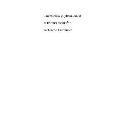
Traitements phytosanitaires
Traitements phytosani
et risques associés :
et risques associés :
recherche Entonnoir
recherche Globale