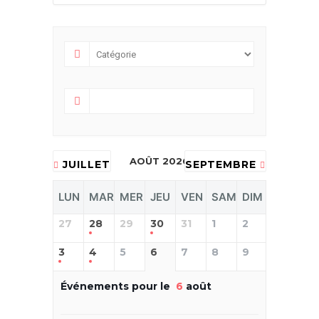
AOÛT 2026
JUILLET
SEPTEMBRE
LUN
MAR
MER
JEU
VEN
SAM
DIM
27
28
29
30
31
1
2
3
4
5
6
7
8
9
Événements pour le
6
août