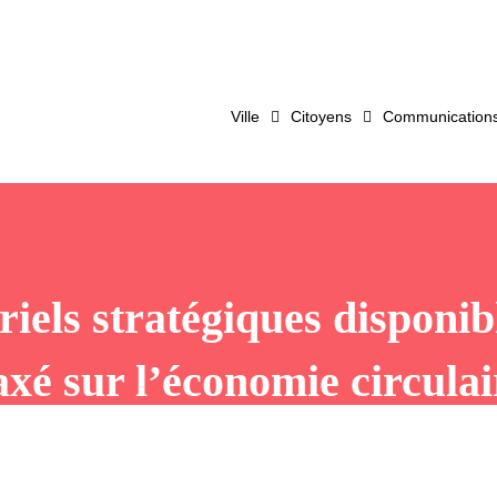
Ville
Citoyens
Communications 
riels stratégiques disponib
axé sur l’économie circula