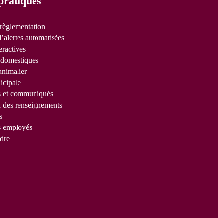
pratiques
 règlementation
’alertes automatisées
eractives
domestiques
animalier
icipale
s et communiqués
n des renseignements
s
s employés
dre