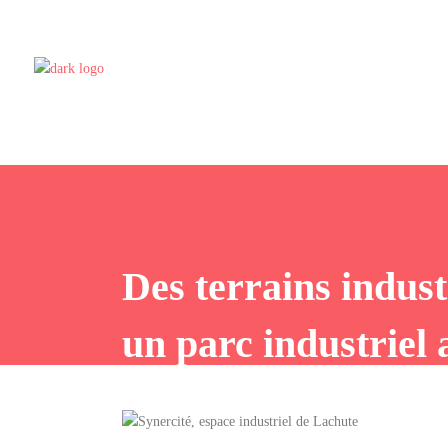
Des terrains indust
un parc industriel 