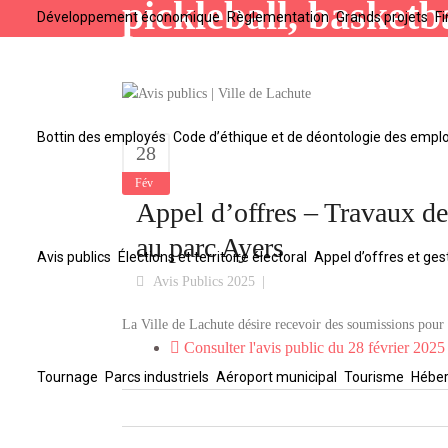
pickleball, basketb
Développement économique
Règlementation
Grands projets
F
Bottin des employés
Code d’éthique et de déontologie des empl
28
Fév
Appel d’offres – Travaux de 
au parc Ayers
Avis publics
Élections et territoire électoral
Appel d’offres et ges
Avis Publics 2025
La Ville de Lachute désire recevoir des soumissions pour l
Consulter l'avis public du 28 février 2025
Tournage
Parcs industriels
Aéroport municipal
Tourisme
Héber