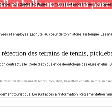
all et balle au mur au parc
inances municipales
Politiques
Formulaires et programmes municipau
oyées et employés
Lachute, au coeur de ton histoire
Historique
Les mai
réfection des terrains de tennis, pickleba
tion contractuelle
Code d’éthique et de déontologie des élues et élus
D
a réfection des terrains de tennis, pickleball, basketball et balle au mur au par
gement touristique
Loi sur l’accès à l’information
Règlementation mun