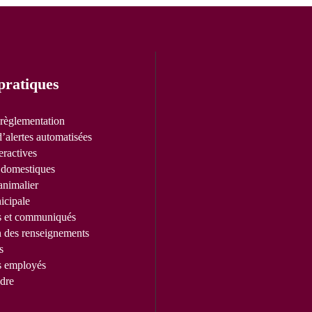
pratiques
 règlementation
’alertes automatisées
eractives
domestiques
animalier
icipale
s et communiqués
n des renseignements
s
s employés
dre