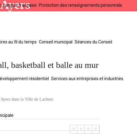
 Ayers
x
Langue française
Protection des renseignements personnels
res au fil du temps
Conseil municipal
Séances du Conseil
ll, basketball et balle au mur
éveloppement résidentiel
Services aux entreprises et industries
c Ayers dans la Ville de Lachute.
icipale