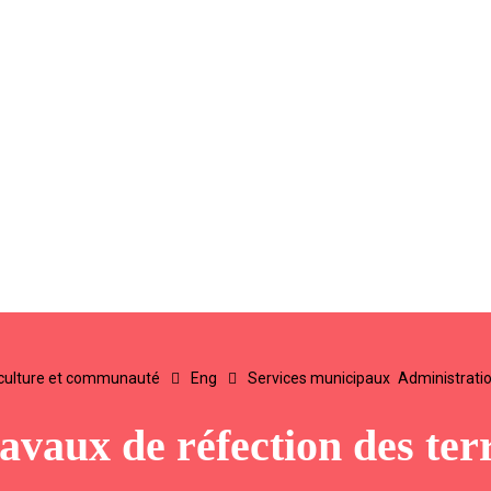
, culture et communauté
Eng
Services municipaux
Administrati
avaux de réfection des terr