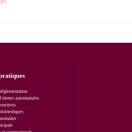
2025
pratiques
 règlementation
’alertes automatisées
eractives
domestiques
animalier
icipale
s et communiqués