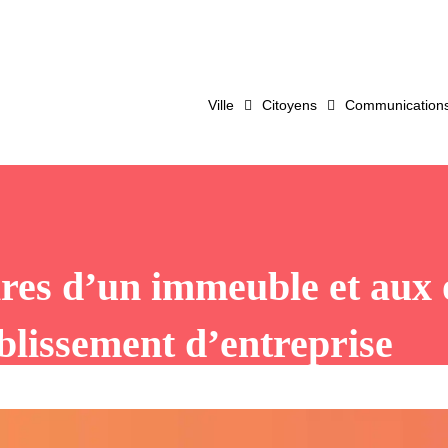
Ville
Citoyens
Communications 
ires d’un immeuble et aux 
blissement d’entreprise