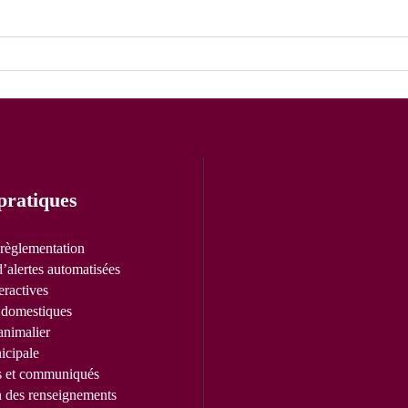
pratiques
 règlementation
’alertes automatisées
eractives
domestiques
animalier
icipale
s et communiqués
n des renseignements