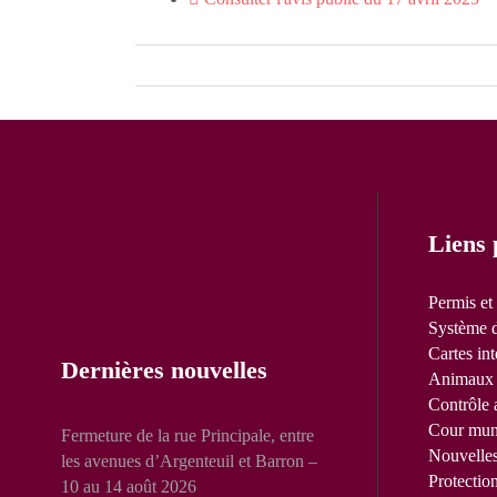
Liens 
Permis et
Système d
Cartes int
Dernières nouvelles
Animaux 
Contrôle 
Cour mun
Fermeture de la rue Principale, entre
Nouvelle
les avenues d’Argenteuil et Barron –
Protectio
10 au 14 août 2026