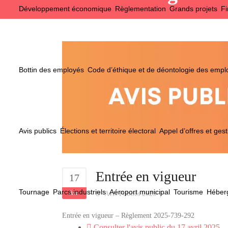
Développement économique
Règlementation
Grands projets
Fi
Bottin des employés
Code d’éthique et de déontologie des emp
Avis publics
Élections et territoire électoral
Appel d’offres et gest
Entrée en vigueur
17
Tournage
Parcs industriels
Aéroport municipal
Tourisme
Héberg
Avr
Avis Publics 2025
Entrée en vigueur – Règlement 2025-739-292
Consulter l'avis public du 17 avril 2025