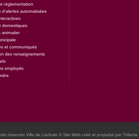
et règlementation
 d’alertes automatisées
nteractives
 domestiques
 animalier
nicipale
es et communiqués
ion des renseignements
els
des employés
indre
oits réservés Ville de Lachute © Site Web créé et propulsé par Trifecta