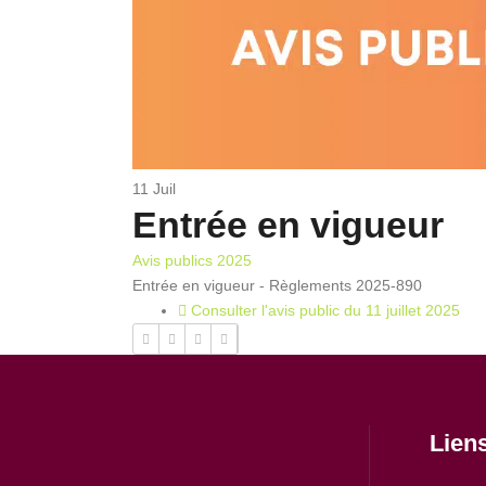
11
Juil
Entrée en vigueur
Avis publics 2025
Entrée en vigueur - Règlements 2025-890
Consulter l'avis public du 11 juillet 2025
Lien